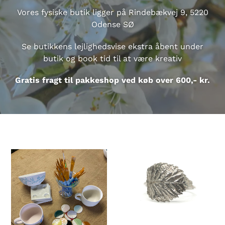
Vores fysiske butik ligger på Rindebækvej 9, 5220
Odense SØ
Se butikkens lejlighedsvise ekstra åbent under
butik og book tid til at være kreativ
Gratis fragt til pakkeshop ved køb over 600,- kr.
Book
Bladering
plads
i
til
sølv
mal
på
keramik