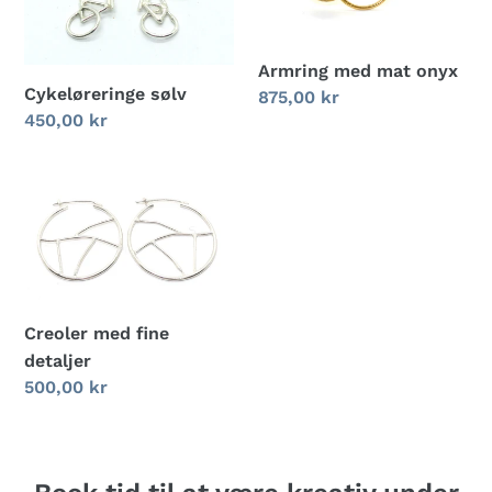
Armring med mat onyx
Cykeløreringe sølv
Normalpris
875,00 kr
Normalpris
450,00 kr
Creoler
med
fine
detaljer
Creoler med fine
detaljer
Normalpris
500,00 kr