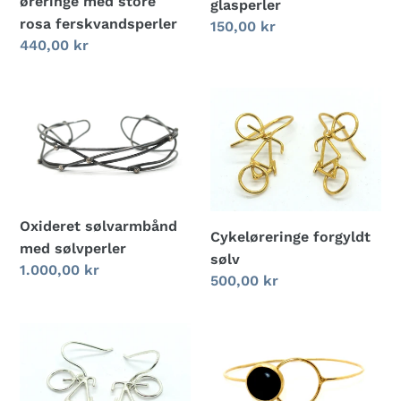
øreringe med store
glasperler
rosa ferskvandsperler
Normalpris
150,00 kr
Normalpris
440,00 kr
Oxideret
Cykeløreringe
sølvarmbånd
forgyldt
med
sølv
sølvperler
Oxideret sølvarmbånd
Cykeløreringe forgyldt
med sølvperler
sølv
Normalpris
1.000,00 kr
Normalpris
500,00 kr
Cykeløreringe
Armring
sølv
med
mat
onyx