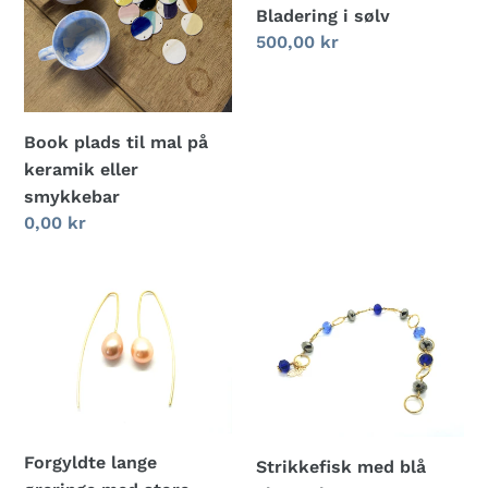
eller
Bladering i sølv
smykkebar
Normalpris
500,00 kr
Book plads til mal på
keramik eller
smykkebar
Normalpris
0,00 kr
Forgyldte
Strikkefisk
lange
med
øreringe
blå
med
glasperler
store
rosa
ferskvandsperler
Forgyldte lange
Strikkefisk med blå